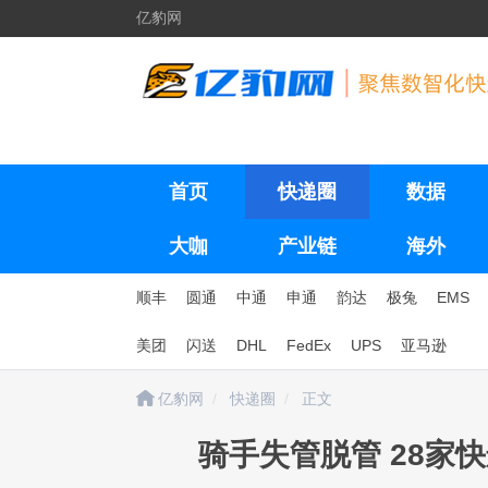
亿豹网
首页
快递圈
数据
大咖
产业链
海外
顺丰
圆通
中通
申通
韵达
极兔
EMS
美团
闪送
DHL
FedEx
UPS
亚马逊
亿豹网
快递圈
正文
​骑手失管脱管 28