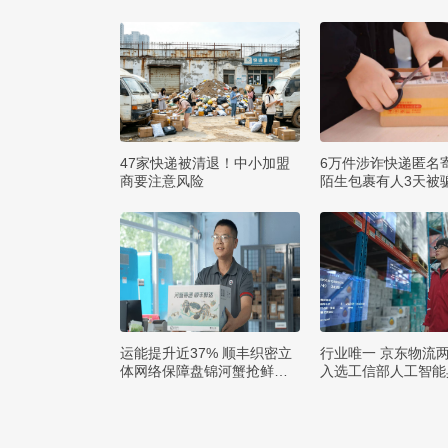
47家快递被清退！中小加盟
6万件涉诈快递匿名
商要注意风险
陌生包裹有人3天被骗
运能提升近37% 顺丰织密立
行业唯一 京东物流
体网络保障盘锦河蟹抢鲜出
入选工信部人工智能
辽
例