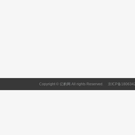
Copyright © 亿豹网 All rights Reserved.
京ICP备180634