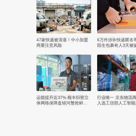
47家快递被清退！中小加盟
6万件涉诈快递匿名
商要注意风险
陌生包裹有人3天被骗
运能提升近37% 顺丰织密立
行业唯一 京东物流
体网络保障盘锦河蟹抢鲜出
入选工信部人工智能
辽
例