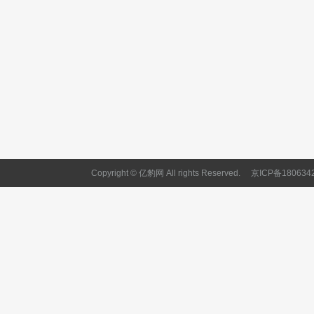
Copyright © 亿豹网 All rights Reserved.
京ICP备180634