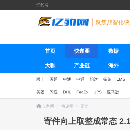
亿豹网
首页
快递圈
数据
大咖
产业链
海外
顺丰
圆通
中通
申通
韵达
极兔
EMS
美团
闪送
DHL
FedEx
UPS
亚马逊
亿豹网
快递圈
正文
寄件向上取整成常态 2.