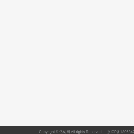
Copyright © 亿豹网 All rights Reserved.
京ICP备180634