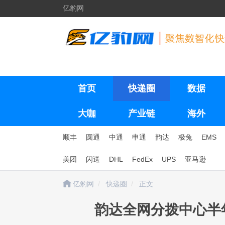
亿豹网
首页
快递圈
数据
大咖
产业链
海外
顺丰
圆通
中通
申通
韵达
极兔
EMS
美团
闪送
DHL
FedEx
UPS
亚马逊
亿豹网
快递圈
正文
韵达全网分拨中心半