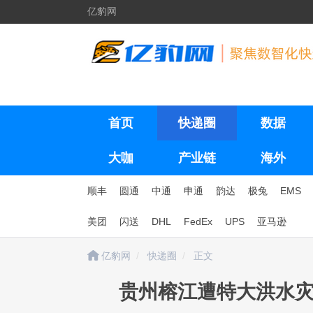
亿豹网
首页
快递圈
数据
大咖
产业链
海外
顺丰
圆通
中通
申通
韵达
极兔
EMS
美团
闪送
DHL
FedEx
UPS
亚马逊
亿豹网
快递圈
正文
贵州榕江遭特大洪水灾