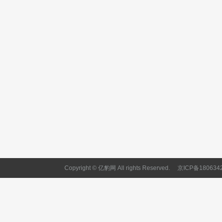
Copyright © 亿豹网 All rights Reserved.
京ICP备180634