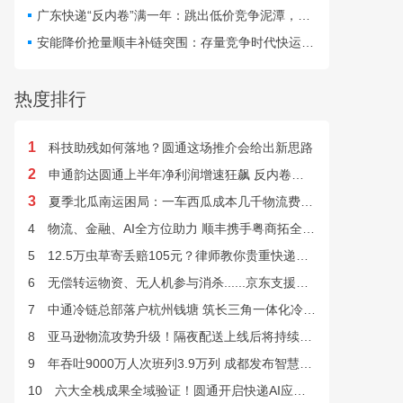
最快24小时完成末端派送。
广东快递“反内卷”满一年：跳出低价竞争泥潭，网点盈利与小哥收入双向改善
安能降价抢量顺丰补链突围：存量竞争时代快运行业该如何突破发展困局？
热度排行
1
科技助残如何落地？圆通这场推介会给出新思路
2
申通韵达圆通上半年净利润增速狂飙 反内卷效果显现
3
夏季北瓜南运困局：一车西瓜成本几千物流费上万谁来解？
4
物流、金融、AI全方位助力 顺丰携手粤商拓全球市场
5
12.5万虫草寄丢赔105元？律师教你贵重快递丢失如何维权
6
无偿转运物资、无人机参与消杀......京东支援广西灾后重建
7
中通冷链总部落户杭州钱塘 筑长三角一体化冷链中枢基地
8
亚马逊物流攻势升级！隔夜配送上线后将持续挤压快递巨头
9
年吞吐9000万人次班列3.9万列 成都发布智慧物流“双清单”
10
六大全栈成果全域验证！圆通开启快递AI应用规模化落地