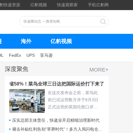
豹快递资源
亿豹视频
快递观察家
手机亿豹网
链
海外
亿豹视频
HL
FedEx
UPS
亚马逊
深度聚焦
MORE+
省58%！菜鸟全球三日达把国际运价打下来了
在这次发布会之前，菜鸟此
前已试运营数月并于8月3日
正式运营的英国伦敦口岸
仓，采用“关仓一体”模式，把
压实总部主体责任，快递业开启精细治理新时代
清关、查验、末端派送收拢
进同一套体系，包裹落地后
褪去补贴红利告别“草莽时代”！多方入局闪电仓要靠什么打赢即时零售争夺战？