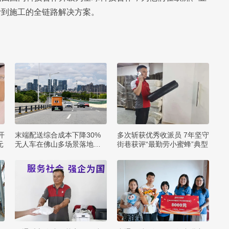
计到施工的全链路解决方案。
开
末端配送综合成本下降30%
多次斩获优秀收派员 7年坚守
元
无人车在佛山多场景落地应
街巷获评“最勤劳小蜜蜂”典型
用