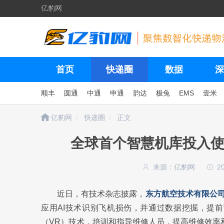
亿豹网
首页
快递圈
数据
深
顺丰
圆通
中通
申通
韵达
极兔
EMS
壹米
亿豹网
快递圈
正文
全球首个智慧机库投入使
来源：亿豹网
2
近日，有技术杂志披露，
东方航空技术有限公
应用AI技术识别飞机损伤，并通过数据挖掘，提
（VR）技术，培训和指导维修人员，提高维修效率