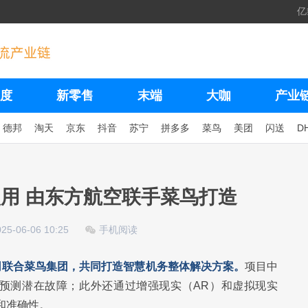
亿
度
新零售
末端
大咖
产业
德邦
淘天
京东
抖音
苏宁
拼多多
菜鸟
美团
闪送
D
用 由东方航空联手菜鸟打造
025-06-06 10:25
手机阅读
司联合菜鸟集团，共同打造智慧机务整体解决方案。
项目中
前预测潜在故障；此外还通过增强现实（AR）和虚拟现实
和准确性。