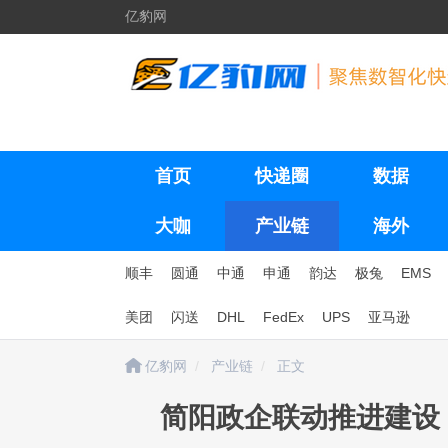
亿豹网
首页
快递圈
数据
大咖
产业链
海外
顺丰
圆通
中通
申通
韵达
极兔
EMS
美团
闪送
DHL
FedEx
UPS
亚马逊
亿豹网
产业链
正文
简阳政企联动推进建设 