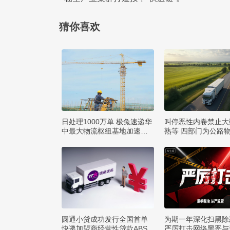
猜你喜欢
日处理1000万单 极兔速递华
叫停恶性内卷禁止大
中最大物流枢纽基地加速建
熟等 四部门为公路
设
矩
圆通小贷成功发行全国首单
为期一年深化扫黑除
快递加盟商经营性贷款ABS
严厉打击网络黑恶与