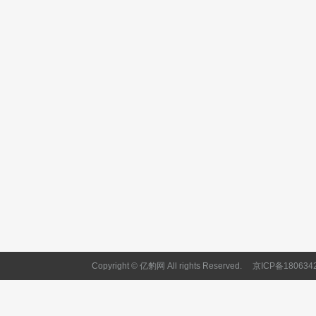
Copyright © 亿豹网 All rights Reserved.
京ICP备180634