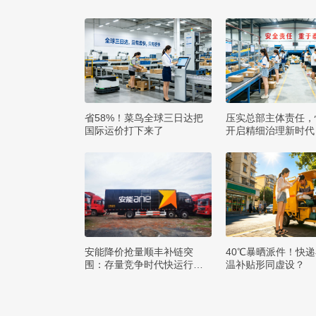
省58%！菜鸟全球三日达把
压实总部主体责任，
国际运价打下来了
开启精细治理新时代
安能降价抢量顺丰补链突
40℃暴晒派件！快
围：存量竞争时代快运行业
温补贴形同虚设？
该如何突破发展困局？