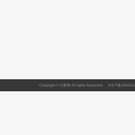
Copyright © 亿豹网 All rights Reserved.
京ICP备180634