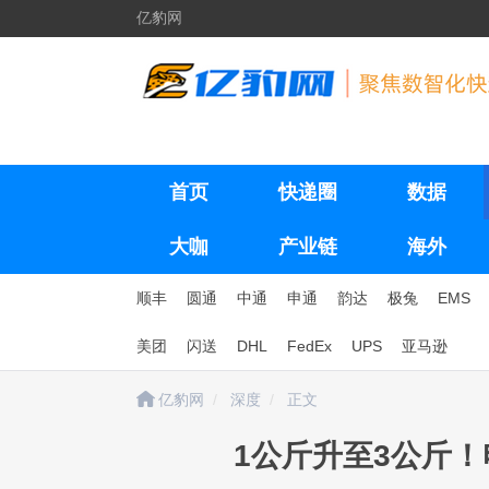
亿豹网
首页
快递圈
数据
大咖
产业链
海外
顺丰
圆通
中通
申通
韵达
极兔
EMS
美团
闪送
DHL
FedEx
UPS
亚马逊
亿豹网
深度
正文
1公斤升至3公斤