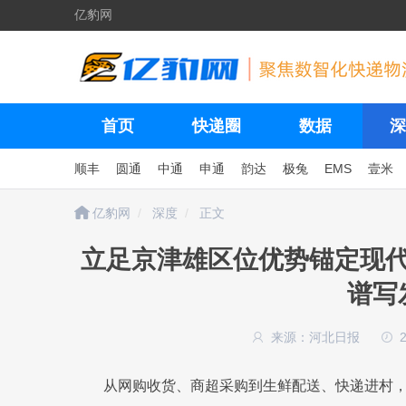
亿豹网
首页
快递圈
数据
深
顺丰
圆通
中通
申通
韵达
极兔
EMS
壹米
亿豹网
深度
正文
立足京津雄区位优势锚定现
谱写
来源：河北日报
从网购收货、商超采购到生鲜配送、快递进村