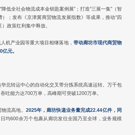
设“降低全社会物流成本金钥匙案例展”；打造“三展一集”（智
费）；发布《京津冀商贸物流发展指数》等成果，推动“四
区）政策红利集中释放。
无人机产业园等重大项目相继落地，
带动廊坊市现代商贸物
00亿元。
递华北转运中心的自动化交叉带分拣系统高速运转。万千包
吐能力达700万单，高峰期可突破1200万单。
冀物流高地。
2025年，廊坊快递业务量完成22.44亿件，同
，日均600余万个包裹从廊坊发往全国乃至全球，业务规模