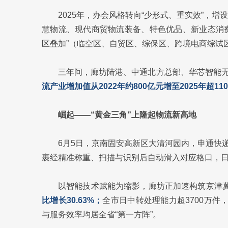
2025年，办会风格转向“少形式、重实效”，增
慧物流、现代商贸物流装备、特色优品、新业态消
区叠加”（临空区、自贸区、综保区、跨境电商综试
三年间，廊坊陆港、中通北方总部、华芯智能
流产业增加值从2022年约800亿元增至2025年超11
崛起——“黄金三角”上隆起物流新高地
6月5日，京南固安高新区大清河园内，申通快
裹经精准称重、扫描与识别后自动滑入对应格口，日吞
以智能技术赋能为缩影，廊坊正加速构筑京津
比增长30.63%；
全市日中转处理能力超3700万件
与服务效率均居全省“第一方阵”。