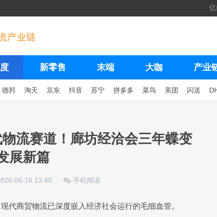
亿
度
新零售
末端
大咖
产业
德邦
淘天
京东
抖音
苏宁
拼多多
菜鸟
美团
闪送
D
代物流赛道！廊坊经洽会三年蝶变
发展新篇
2026-06-16 13:40
手机阅读
，现代商贸物流已深度嵌入经济社会运行的毛细血管。