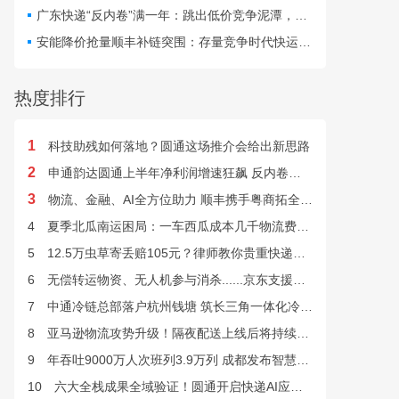
最快24小时完成末端派送。
广东快递“反内卷”满一年：跳出低价竞争泥潭，网点盈利与小哥收入双向改善
安能降价抢量顺丰补链突围：存量竞争时代快运行业该如何突破发展困局？
热度排行
1
科技助残如何落地？圆通这场推介会给出新思路
2
申通韵达圆通上半年净利润增速狂飙 反内卷效果显现
3
物流、金融、AI全方位助力 顺丰携手粤商拓全球市场
4
夏季北瓜南运困局：一车西瓜成本几千物流费上万谁来解？
5
12.5万虫草寄丢赔105元？律师教你贵重快递丢失如何维权
6
无偿转运物资、无人机参与消杀......京东支援广西灾后重建
7
中通冷链总部落户杭州钱塘 筑长三角一体化冷链中枢基地
8
亚马逊物流攻势升级！隔夜配送上线后将持续挤压快递巨头
9
年吞吐9000万人次班列3.9万列 成都发布智慧物流“双清单”
10
六大全栈成果全域验证！圆通开启快递AI应用规模化落地