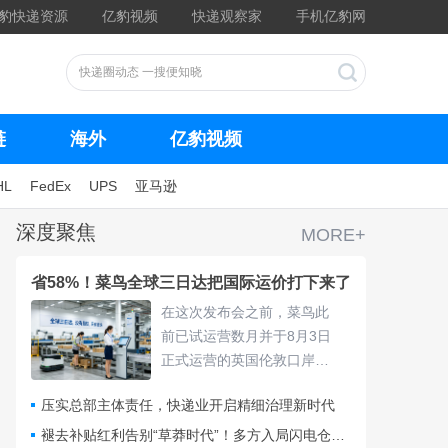
豹快递资源
亿豹视频
快递观察家
手机亿豹网
链
海外
亿豹视频
HL
FedEx
UPS
亚马逊
深度聚焦
MORE+
省58%！菜鸟全球三日达把国际运价打下来了
在这次发布会之前，菜鸟此
前已试运营数月并于8月3日
正式运营的英国伦敦口岸
仓，采用“关仓一体”模式，把
压实总部主体责任，快递业开启精细治理新时代
清关、查验、末端派送收拢
进同一套体系，包裹落地后
褪去补贴红利告别“草莽时代”！多方入局闪电仓要靠什么打赢即时零售争夺战？