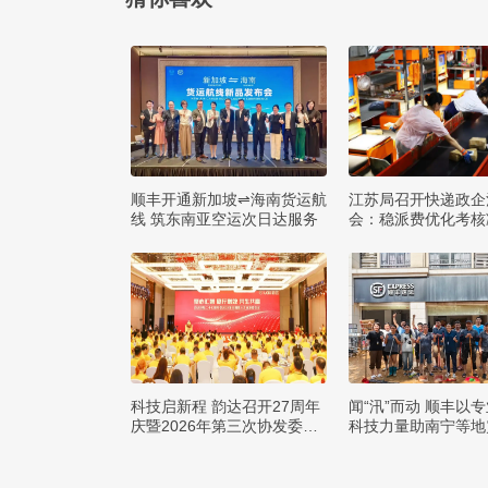
顺丰开通新加坡⇌海南货运航
江苏局召开快递政企
线 筑东南亚空运次日达服务
会：稳派费优化考核
点负担
科技启新程 韵达召开27周年
闻“汛”而动 顺丰以
庆暨2026年第三次协发委会
科技力量助南宁等地
议
复