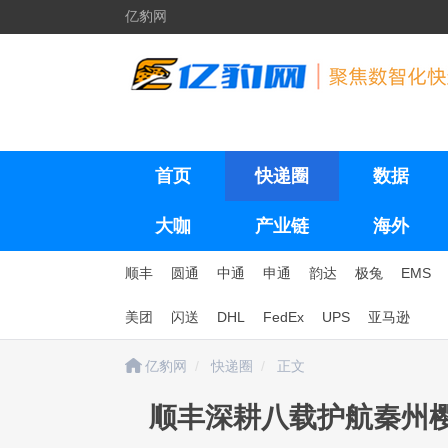
亿豹网
首页
快递圈
数据
大咖
产业链
海外
顺丰
圆通
中通
申通
韵达
极兔
EMS
美团
闪送
DHL
FedEx
UPS
亚马逊
亿豹网
快递圈
正文
顺丰深耕八载护航秦州樱