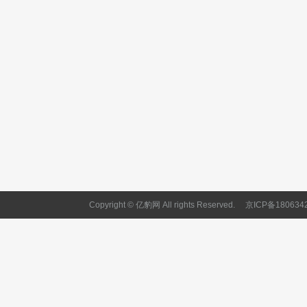
Copyright © 亿豹网 All rights Reserved.
京ICP备180634