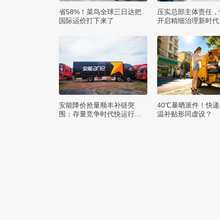
省58%！菜鸟全球三日达把
压实总部主体责任，
国际运价打下来了
开启精细治理新时代
安能降价抢量顺丰补链突
40℃暴晒派件！快
围：存量竞争时代快运行业
温补贴形同虚设？
该如何突破发展困局？