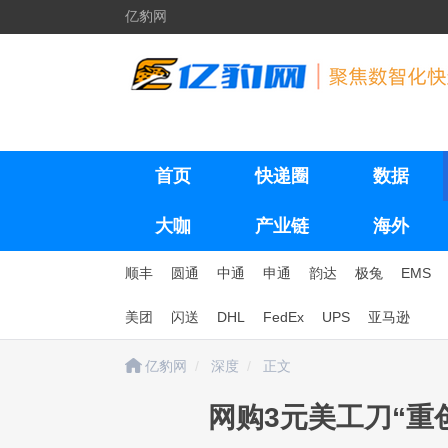
亿豹网
首页
快递圈
数据
大咖
产业链
海外
顺丰
圆通
中通
申通
韵达
极兔
EMS
美团
闪送
DHL
FedEx
UPS
亚马逊
亿豹网
深度
正文
网购3元美工刀“重