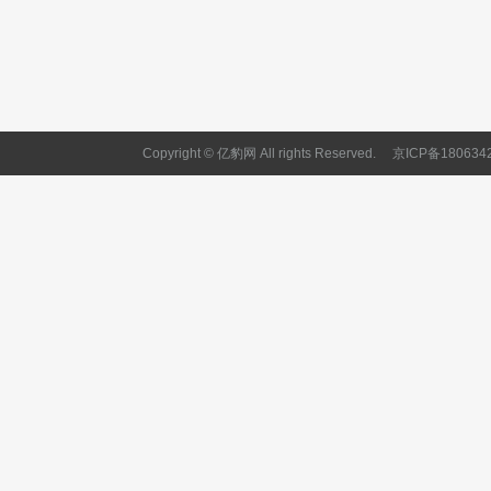
Copyright © 亿豹网 All rights Reserved.
京ICP备180634