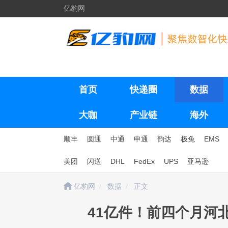
亿豹网
首页
快递圈
数据
大咖
产业链
海外
顺丰
圆通
中通
申通
韵达
极兔
EMS
美团
闪送
DHL
FedEx
UPS
亚马逊
亿豹网
数据
正文
41亿件！前四个月河