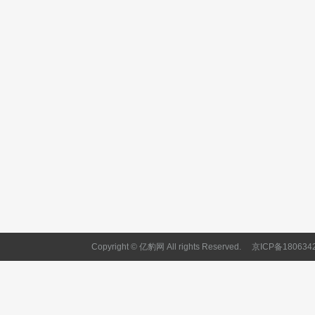
Copyright © 亿豹网 All rights Reserved.
京ICP备180634