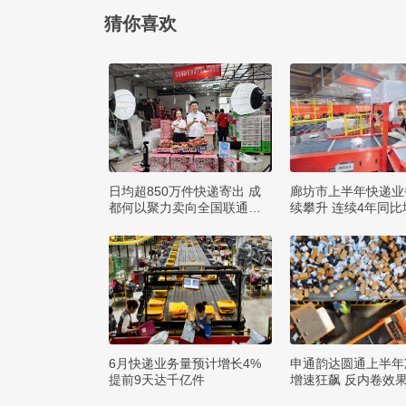
猜你喜欢
日均超850万件快递寄出 成
廊坊市上半年快递业
都何以聚力卖向全国联通全
续攀升 连续4年同比
球？
0%
6月快递业务量预计增长4%
申通韵达圆通上半年
提前9天达千亿件
增速狂飙 反内卷效