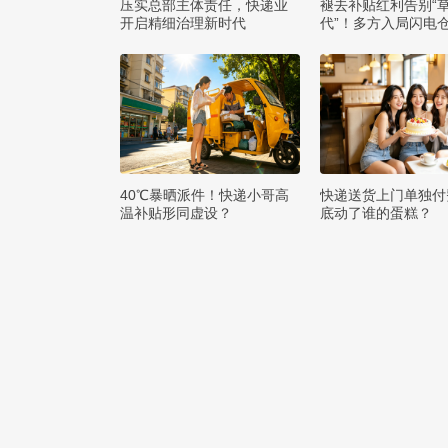
压实总部主体责任，快递业
褪去补贴红利告别“
开启精细治理新时代
代”！多方入局闪电
么打赢即时零售争夺
40℃暴晒派件！快递小哥高
快递送货上门单独付
温补贴形同虚设？
底动了谁的蛋糕？