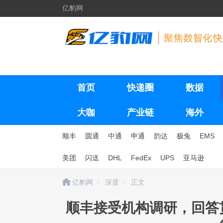
亿豹网
首页
快递圈
数据
大咖
产业链
海外
顺丰
圆通
中通
申通
韵达
极兔
EMS
美团
闪送
DHL
FedEx
UPS
亚马逊
亿豹网
深度
正文
顺丰接受机构调研，回答