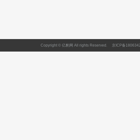
Copyright © 亿豹网 All rights Reserved.
京ICP备180634