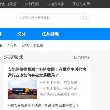
豹快递资源
亿豹视频
快递观察家
手机亿豹网
链
海外
亿豹视频
HL
FedEx
UPS
亚马逊
深度聚焦
MORE+
安能降价抢量顺丰补链突围：存量竞争时代快
运行业该如何突破发展困局？
一个向下走量、夯实规模；
一个向上补链、深耕价值。
两大快运巨头截然不同的发
展路线摆在行业面前，也抛
40℃暴晒派件！快递小哥高温补贴形同虚设？
出了核心命题：存量竞争时