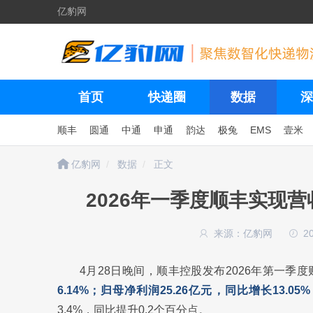
亿豹网
首页
快递圈
数据
深
顺丰
圆通
中通
申通
韵达
极兔
EMS
壹米
亿豹网
数据
正文
2026年一季度顺丰实现营收7
来源：亿豹网
2
4月28日晚间，顺丰控股发布2026年第一季度
6.14%；归母净利润25.26亿元，同比增长13.05%
3.4%，同比提升0.2个百分点。