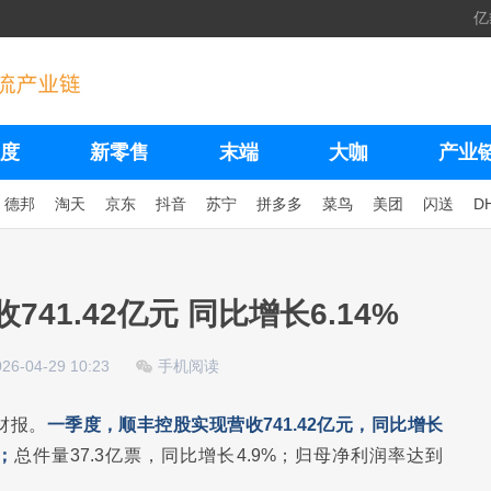
亿
度
新零售
末端
大咖
产业
德邦
淘天
京东
抖音
苏宁
拼多多
菜鸟
美团
闪送
D
41.42亿元 同比增长6.14%
026-04-29 10:23
手机阅读
财报。
一季度，顺丰控股实现营收741.42亿元，同比增长
；
总件量37.3亿票，同比增长4.9%；归母净利润率达到