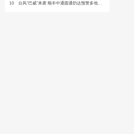
10
台风“巴威”来袭 顺丰中通圆通韵达预警多地快件派送延误