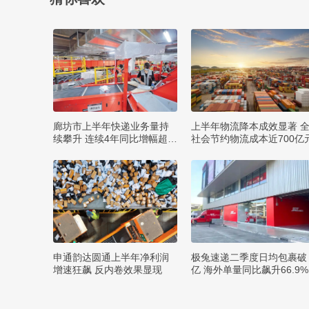
廊坊市上半年快递业务量持
上半年物流降本成效显著 
续攀升 连续4年同比增幅超2
社会节约物流成本近700亿
0%
申通韵达圆通上半年净利润
极兔速递二季度日均包裹破
增速狂飙 反内卷效果显现
亿 海外单量同比飙升66.9%