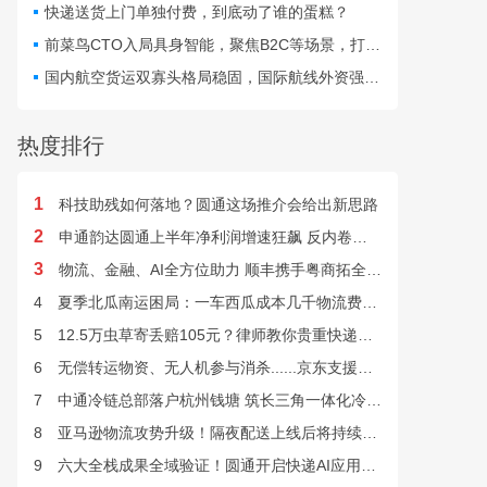
代，企业究竟依靠何种模式
快递送货上门单独付费，到底动了谁的蛋糕？
才能实现长期稳健发展？
前菜鸟CTO入局具身智能，聚焦B2C等场景，打造Physical AI获亿元种子融资
国内航空货运双寡头格局稳固，国际航线外资强势，跨境物流供应链仍存短板
热度排行
1
科技助残如何落地？圆通这场推介会给出新思路
2
申通韵达圆通上半年净利润增速狂飙 反内卷效果显现
3
物流、金融、AI全方位助力 顺丰携手粤商拓全球市场
4
夏季北瓜南运困局：一车西瓜成本几千物流费上万谁来解？
5
12.5万虫草寄丢赔105元？律师教你贵重快递丢失如何维权
6
无偿转运物资、无人机参与消杀......京东支援广西灾后重建
7
中通冷链总部落户杭州钱塘 筑长三角一体化冷链中枢基地
8
亚马逊物流攻势升级！隔夜配送上线后将持续挤压快递巨头
9
六大全栈成果全域验证！圆通开启快递AI应用规模化落地