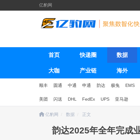
亿豹网
首页
快递圈
数据
大咖
产业链
海外
顺丰
圆通
中通
申通
韵达
极兔
EMS
美团
闪送
DHL
FedEx
UPS
亚马逊
亿豹网
数据
正文
韵达2025年全年完成业务