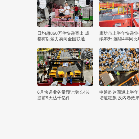
日均超850万件快递寄出 成
廊坊市上半年快递业
都何以聚力卖向全国联通全
续攀升 连续4年同比
球？
0%
6月快递业务量预计增长4%
申通韵达圆通上半年
提前9天达千亿件
增速狂飙 反内卷效