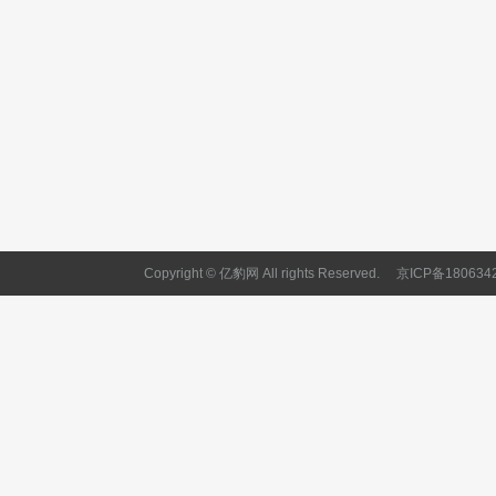
Copyright © 亿豹网 All rights Reserved.
京ICP备180634