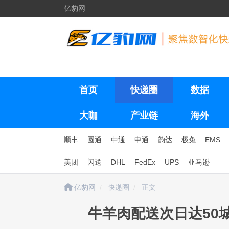
亿豹网
首页
快递圈
数据
大咖
产业链
海外
顺丰
圆通
中通
申通
韵达
极兔
EMS
美团
闪送
DHL
FedEx
UPS
亚马逊
亿豹网
快递圈
正文
牛羊肉配送次日达50