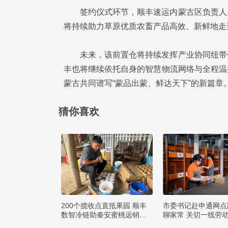
签约仪式环节，顺丰速运内蒙古区负责人
将持续助力草原优质农畜产品高效、新鲜地走
未来，该前置仓将持续发挥产业协同纽带
丰也将继续依托自身的智慧物流网络与全程温
蒙古共同谱写“蒙品出蒙、鲜达天下”的新篇章
猜你喜欢
200个揽收点直抵果园 顺丰
市委书记赴申通网点
数智冷链助秦安蜜桃远销四
聊家常 关切一线劳
方
求