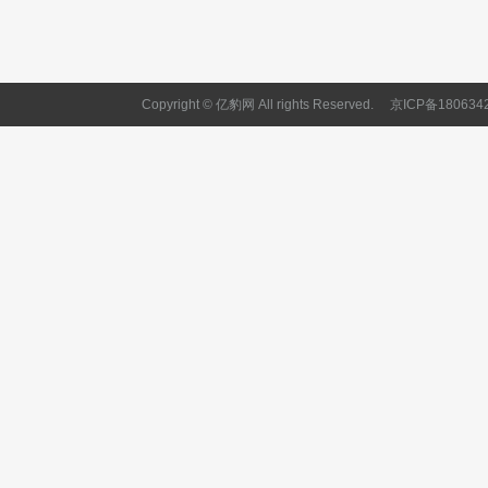
Copyright © 亿豹网 All rights Reserved.
京ICP备180634