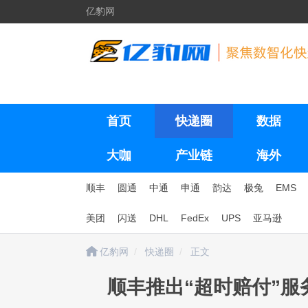
亿豹网
首页
快递圈
数据
大咖
产业链
海外
顺丰
圆通
中通
申通
韵达
极兔
EMS
美团
闪送
DHL
FedEx
UPS
亚马逊
亿豹网
快递圈
正文
顺丰推出“超时赔付”服