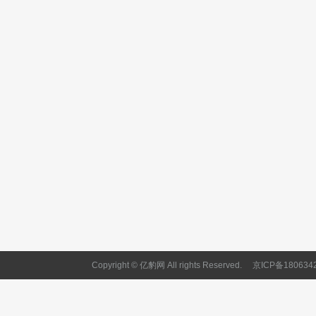
Copyright © 亿豹网 All rights Reserved.
京ICP备180634