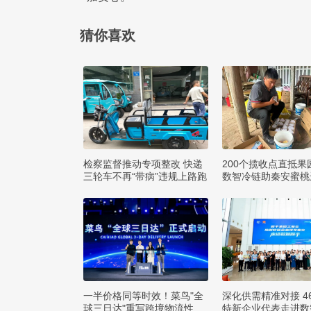
猜你喜欢
检察监督推动专项整改 快递
200个揽收点直抵果
三轮车不再“带病”违规上路跑
数智冷链助秦安蜜桃
方
一半价格同等时效！菜鸟"全
深化供需精准对接 4
球三日达"重写跨境物流性价
特新企业代表走进数