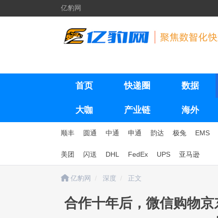
亿豹网
首页
快递圈
数据
大咖
产业链
海外
顺丰
圆通
中通
申通
韵达
极兔
EMS
美团
闪送
DHL
FedEx
UPS
亚马逊
亿豹网
深度
正文
合作十年后，微信购物京