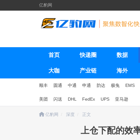
亿豹网
首页
快递圈
数据
大咖
产业链
海外
顺丰
圆通
中通
申通
韵达
极兔
EMS
美团
闪送
DHL
FedEx
UPS
亚马逊
亿豹网
深度
正文
上仓下配的效