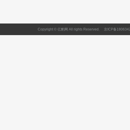
Copyright © 亿豹网 All rights Reserved.
京ICP备180634