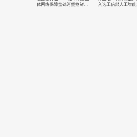
体网络保障盘锦河蟹抢鲜出
入选工信部人工智能
辽
例