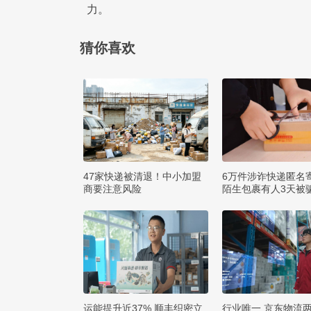
力。
猜你喜欢
47家快递被清退！中小加盟
6万件涉诈快递匿名
商要注意风险
陌生包裹有人3天被骗
运能提升近37% 顺丰织密立
行业唯一 京东物流