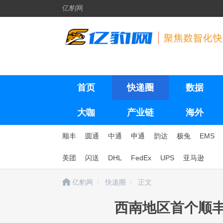
亿豹网
首页
快递圈
数据
大咖
产业链
海外
顺丰
圆通
中通
申通
韵达
极兔
EMS
美团
闪送
DHL
FedEx
UPS
亚马逊
亿豹网
快递圈
正文
西南地区首个顺