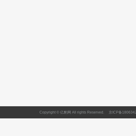
Copyright © 亿豹网 All rights Reserved.
京ICP备180634