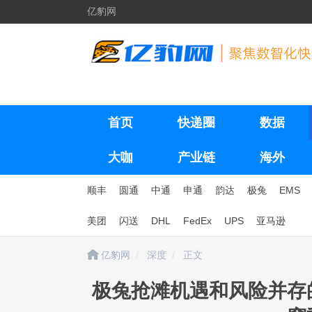
亿豹网
首页
快递圈
数据
大咖
产业链
海外
顺丰
圆通
中通
申通
韵达
极兔
EMS
美团
闪送
DHL
FedEx
UPS
亚马逊
亿豹网
深度
正文
极兔抢滩机遇和风险并存的