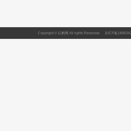
Copyright © 亿豹网 All rights Reserved.
京ICP备180634