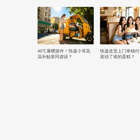
么打赢即时零售争夺
40℃暴晒派件！快递小哥高
快递送货上门单独付
温补贴形同虚设？
底动了谁的蛋糕？