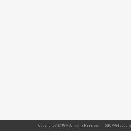
Copyright © 亿豹网 All rights Reserved.
京ICP备180634