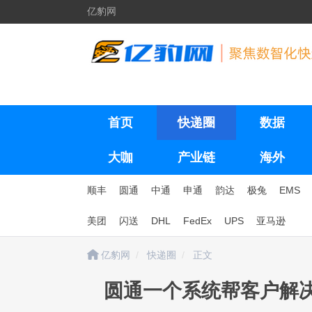
亿豹网
首页
快递圈
数据
大咖
产业链
海外
顺丰
圆通
中通
申通
韵达
极兔
EMS
美团
闪送
DHL
FedEx
UPS
亚马逊
亿豹网
快递圈
正文
圆通一个系统帮客户解决