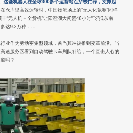
。
这些机器人在全球300多个运营站点穿梭忙碌，支撑起
在仓库里高效运转时，中国物流场上的“无人化竞赛”同样
丰“无人机 + 全货机”让阳澄湖大闸蟹48小时“飞”抵东南
达9.2万种……
流行业作为劳动密集型领域，首当其冲被推到变革前沿。当
在高速服务区看到自动驾驶卡车列队补给，一个直击人心的
赛道吗？