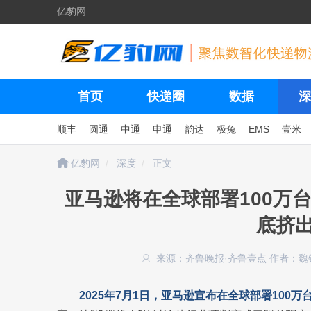
亿豹网
首页
快递圈
数据
深
顺丰
圆通
中通
申通
韵达
极兔
EMS
壹米
亿豹网
深度
正文
亚马逊将在全球部署100万
底挤
来源：齐鲁晚报·齐鲁壹点
作者：魏
2025年7月1日，亚马逊宣布在全球部署100