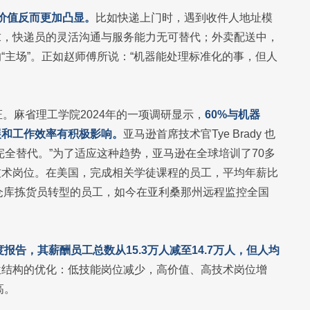
的价值反而更加凸显。
比如快递上门时，遇到收件人地址模
求，快递员的灵活沟通与服务能力无可替代；外卖配送中，
“主场”。正如赵师傅所说：“机器能处理标准化的事，但人
证。麻省理工学院2024年的一项调研显示，
60%与机器
展和工作效率有积极影响。
亚马逊首席技术官Tye Brady 也
完全替代。”为了适应这种趋势，亚马逊在全球培训了70多
技术岗位。在美国，完成相关学徒课程的员工，平均年薪比
州仓库拣货员转型的员工，如今在亚利桑那州远程监控全国
度报告，其薪酬员工总数从15.3万人减至14.7万人，但人均
位结构的优化：低技能岗位减少，高价值、高技术岗位增
高。