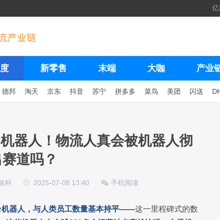
亿
度
新零售
末端
大咖
产业
德邦
淘天
京东
抖音
苏宁
拼多多
菜鸟
美团
闪送
D
台机器人！物流人真会被机器人彻
出赛道吗？
银科
2025-07-08 13:40
手机阅读
万台机器人，与人类员工数量基本持平——
这一里程碑式的数