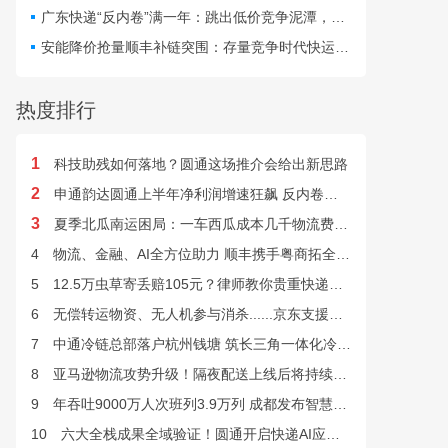
最快24小时完成末端派送。
广东快递“反内卷”满一年：跳出低价竞争泥潭，网点盈利与小哥收入双向改善
安能降价抢量顺丰补链突围：存量竞争时代快运行业该如何突破发展困局？
热度排行
1
科技助残如何落地？圆通这场推介会给出新思路
2
申通韵达圆通上半年净利润增速狂飙 反内卷效果显现
3
夏季北瓜南运困局：一车西瓜成本几千物流费上万谁来解？
4
物流、金融、AI全方位助力 顺丰携手粤商拓全球市场
5
12.5万虫草寄丢赔105元？律师教你贵重快递丢失如何维权
6
无偿转运物资、无人机参与消杀......京东支援广西灾后重建
7
中通冷链总部落户杭州钱塘 筑长三角一体化冷链中枢基地
8
亚马逊物流攻势升级！隔夜配送上线后将持续挤压快递巨头
9
年吞吐9000万人次班列3.9万列 成都发布智慧物流“双清单”
10
六大全栈成果全域验证！圆通开启快递AI应用规模化落地