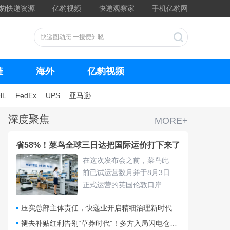
豹快递资源
亿豹视频
快递观察家
手机亿豹网
链
海外
亿豹视频
HL
FedEx
UPS
亚马逊
深度聚焦
MORE+
省58%！菜鸟全球三日达把国际运价打下来了
在这次发布会之前，菜鸟此
前已试运营数月并于8月3日
正式运营的英国伦敦口岸
仓，采用“关仓一体”模式，把
压实总部主体责任，快递业开启精细治理新时代
清关、查验、末端派送收拢
进同一套体系，包裹落地后
褪去补贴红利告别“草莽时代”！多方入局闪电仓要靠什么打赢即时零售争夺战？