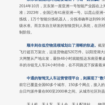
2014年10月，京东第一座亚洲一号智能产业园在上
准；2023年，全国已有41座亚洲一号。以昆山亚
拣线，1万个智能分拣机器人，分拣准确率达到99.
级水准。而京东自主研发的智狼货到人系统，在历经“6
制阶段。
顺丰则在低空物流领域划出了清晰的轨迹。
截至
飞行超百万架次，运送货物超520万件。以阳澄湖大闸
大闸蟹从产地出发，最快48小时就能抵达东南亚餐
丰的冷链无人车24小时待命，在不同路况下探索着
中通的智驾无人车运营管理平台，则展现了“数
前它已覆盖全国60多个城市、150多个网点，接入的
台日均派件量在800至2000单之间。从城市社区
无人机、无人车、无人仓、无人配送站……物流