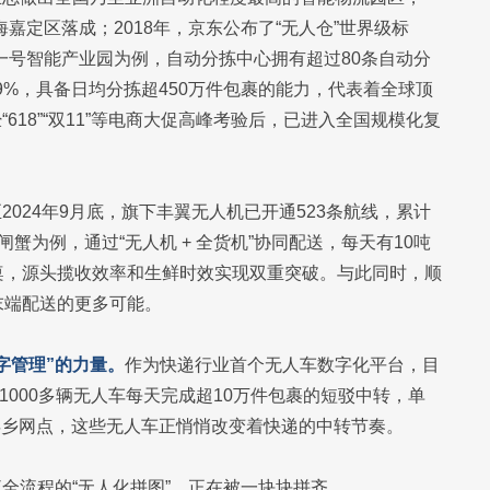
海嘉定区落成；2018年，京东公布了“无人仓”世界级标
洲一号智能产业园为例，自动分拣中心拥有超过80条自动分
99%，具备日均分拣超450万件包裹的能力，代表着全球顶
18”“双11”等电商大促高峰考验后，已进入全国规模化复
2024年9月底，旗下丰翼无人机已开通523条航线，累计
蟹为例，通过“无人机 + 全货机”协同配送，每天有10吨
桌，源头揽收效率和生鲜时效实现双重突破。与此同时，顺
末端配送的更多可能。
字管理”的力量。
作为快递行业首个无人车数字化平台，目
1000多辆无人车每天完成超10万件包裹的短驳中转，单
到县乡网点，这些无人车正悄悄改变着快递的中转节奏。
全流程的“无人化拼图”，正在被一块块拼齐。