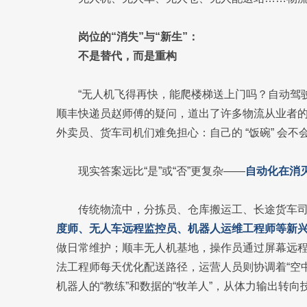
岗位的“消失”与“新生”：
不是替代，而是重构
“无人机飞得再快，能爬楼梯送上门吗？自动驾
顺丰快递员赵师傅的疑问，道出了许多物流从业者
外卖员、货车司机们难免担心：自己的 “饭碗” 会不
现实答案远比“是”或“否”更复杂——
自动化在消
传统物流中，分拣员、仓库搬运工、长途货车
度师、无人车远程监控员、机器人运维工程师等新
做日常维护；顺丰无人机基地，操作员通过屏幕远
法工程师每天优化配送路径，运营人员则协调着“空
机器人的“教练”和数据的“牧羊人”，从体力输出转向