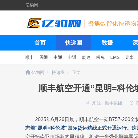
亿豹网
首页
快递圈
数据
深
顺丰
圆通
中通
申通
韵达
极兔
EMS
壹米
亿豹网
快递圈
正文
顺丰航空开通“昆明=科伦
来源：顺丰集团
2025年6月26日晨，顺丰航空一架B757-2
志着“昆明=科伦坡”国际货运航线正式开通运行。
空开拓南亚市场新的里程碑，将进一步强化顺丰国