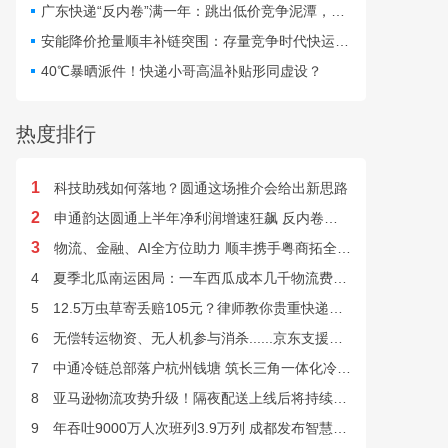
仅扰乱行业秩序，更直接威
广东快递“反内卷”满一年：跳出低价竞争泥潭，网点盈利与小哥收入双向改善
胁群众寄递安全与公共安
安能降价抢量顺丰补链突围：存量竞争时代快运行业该如何突破发展困局？
全。
40℃暴晒派件！快递小哥高温补贴形同虚设？
热度排行
1
科技助残如何落地？圆通这场推介会给出新思路
2
申通韵达圆通上半年净利润增速狂飙 反内卷效果显现
3
物流、金融、AI全方位助力 顺丰携手粤商拓全球市场
4
夏季北瓜南运困局：一车西瓜成本几千物流费上万谁来解？
5
12.5万虫草寄丢赔105元？律师教你贵重快递丢失如何维权
6
无偿转运物资、无人机参与消杀......京东支援广西灾后重建
7
中通冷链总部落户杭州钱塘 筑长三角一体化冷链中枢基地
8
亚马逊物流攻势升级！隔夜配送上线后将持续挤压快递巨头
9
年吞吐9000万人次班列3.9万列 成都发布智慧物流“双清单”