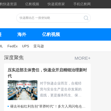
豹快递资源
亿豹视频
快递观察家
手机亿豹网
链
海外
亿豹视频
HL
FedEx
UPS
亚马逊
深度聚焦
MORE+
压实总部主体责任，快递业开启精细治理新时
代
对于快递企业而言，合规经
营与安全生产是生存发展的
底线，更是服务民生、保障
物流畅通的核心责任，频繁
褪去补贴红利告别“草莽时代”！多方入局闪电仓要靠什么打赢即时零售争夺战？
的违规处罚与安全隐患，不