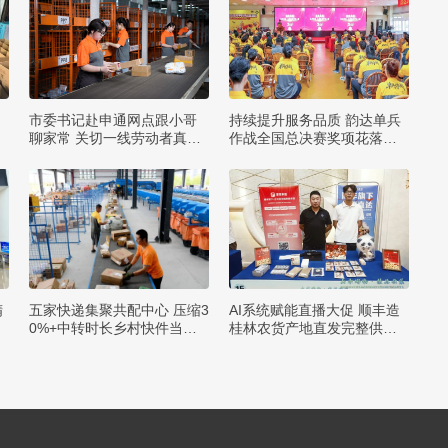
市委书记赴申通网点跟小哥
持续提升服务品质 韵达单兵
聊家常 关切一线劳动者真诉
作战全国总决赛奖项花落各
求
家
精
五家快递集聚共配中心 压缩3
AI系统赋能直播大促 顺丰造
0%+中转时长乡村快件当日
桂林农货产地直发完整供应
达
链