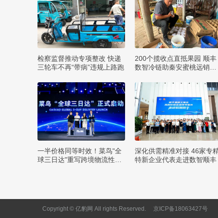
检察监督推动专项整改 快递
200个揽收点直抵果园 顺丰
三轮车不再“带病”违规上路跑
数智冷链助秦安蜜桃远销四
方
一半价格同等时效！菜鸟"全
深化供需精准对接 46家专
球三日达"重写跨境物流性价
特新企业代表走进数智顺丰
比
Copyright © 亿豹网 All rights Reserved.
京ICP备18063427号