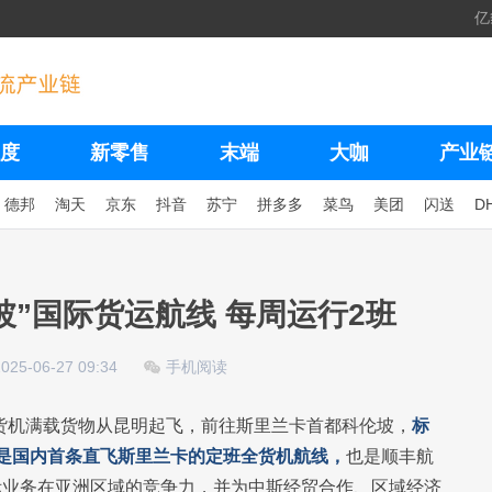
亿
度
新零售
末端
大咖
产业
德邦
淘天
京东
抖音
苏宁
拼多多
菜鸟
美团
闪送
D
坡”国际货运航线 每周运行2班
2025-06-27 09:34
手机阅读
00全货机满载货物从昆明起飞，前往斯里兰卡首都科伦坡，
标
这是国内首条直飞斯里兰卡的定班全货机航线，
也是顺丰航
际业务在亚洲区域的竞争力，并为中斯经贸合作、区域经济