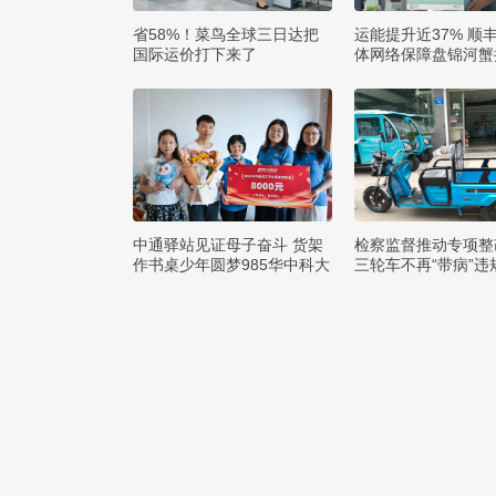
省58%！菜鸟全球三日达把
运能提升近37% 顺
国际运价打下来了
体网络保障盘锦河蟹
辽
中通驿站见证母子奋斗 货架
检察监督推动专项整
作书桌少年圆梦985华中科大
三轮车不再“带病”违