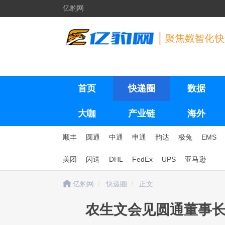
亿豹网
首页
快递圈
数据
大咖
产业链
海外
顺丰
圆通
中通
申通
韵达
极兔
EMS
美团
闪送
DHL
FedEx
UPS
亚马逊
亿豹网
快递圈
正文
农生文会见圆通董事长