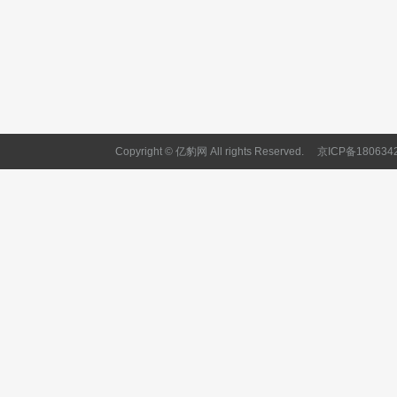
Copyright © 亿豹网 All rights Reserved.
京ICP备180634