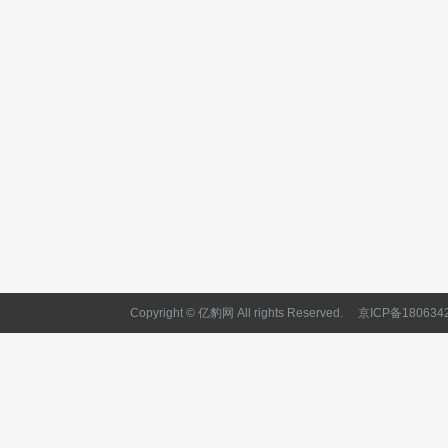
Copyright © 亿豹网 All rights Reserved.
京ICP备180634