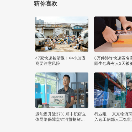
猜你喜欢
47家快递被清退！中小加盟
6万件涉诈快递匿名
商要注意风险
陌生包裹有人3天被骗
运能提升近37% 顺丰织密立
行业唯一 京东物流
体网络保障盘锦河蟹抢鲜出
入选工信部人工智能
辽
例