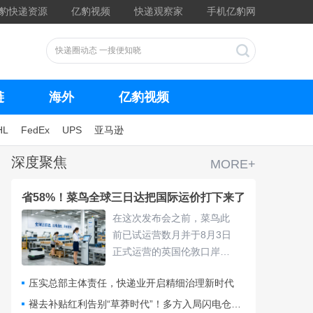
豹快递资源
亿豹视频
快递观察家
手机亿豹网
链
海外
亿豹视频
HL
FedEx
UPS
亚马逊
深度聚焦
MORE+
省58%！菜鸟全球三日达把国际运价打下来了
在这次发布会之前，菜鸟此
前已试运营数月并于8月3日
正式运营的英国伦敦口岸
仓，采用“关仓一体”模式，把
压实总部主体责任，快递业开启精细治理新时代
清关、查验、末端派送收拢
进同一套体系，包裹落地后
褪去补贴红利告别“草莽时代”！多方入局闪电仓要靠什么打赢即时零售争夺战？