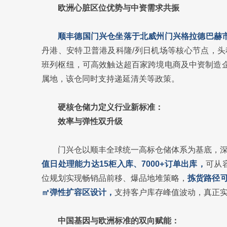
欧洲心脏区位优势与中资需求共振
顺丰德国门兴仓坐落于北威州门兴格拉德巴赫
丹港、安特卫普港及科隆/列日机场等核心节点，头
班列枢纽，可高效触达超百家跨境电商及中资制造企
属地，该仓同时支持递延清关等政策。
硬核仓储力定义行业新标准：
效率与弹性双升级
门兴仓以顺丰全球统一高标仓储体系为基底，
值日处理能力达15柜入库、7000+订单出库，
可从
位规划实现畅销品前移、爆品地堆策略，
拣货路径可
㎡弹性扩容区设计，
支持客户库存峰值波动，真正实
中国基因与欧洲标准的双向赋能：