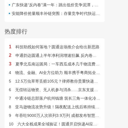
最快24小时完成末端派送。
广东快递“反内卷”满一年：跳出低价竞争泥潭，网点盈利与小哥收入双向改善
安能降价抢量顺丰补链突围：存量竞争时代快运行业该如何突破发展困局？
热度排行
1
科技助残如何落地？圆通这场推介会给出新思路
2
申通韵达圆通上半年净利润增速狂飙 反内卷效果显现
3
夏季北瓜南运困局：一车西瓜成本几千物流费上万谁来解？
4
物流、金融、AI全方位助力 顺丰携手粤商拓全球市场
5
12.5万虫草寄丢赔105元？律师教你贵重快递丢失如何维权
6
无偿转运物资、无人机参与消杀......京东支援广西灾后重建
7
中通冷链总部落户杭州钱塘 筑长三角一体化冷链中枢基地
8
亚马逊物流攻势升级！隔夜配送上线后将持续挤压快递巨头
9
年吞吐9000万人次班列3.9万列 成都发布智慧物流“双清单”
10
六大全栈成果全域验证！圆通开启快递AI应用规模化落地