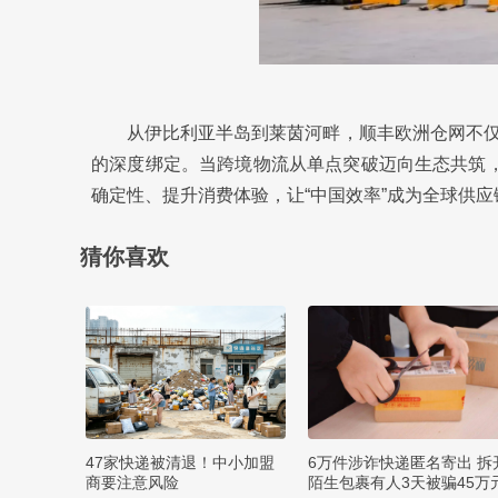
从伊比利亚半岛到莱茵河畔，顺丰欧洲仓网不
的深度绑定。当跨境物流从单点突破迈向生态共筑，
确定性、提升消费体验，让“中国效率”成为全球供
猜你喜欢
47家快递被清退！中小加盟
6万件涉诈快递匿名寄出 拆
商要注意风险
陌生包裹有人3天被骗45万