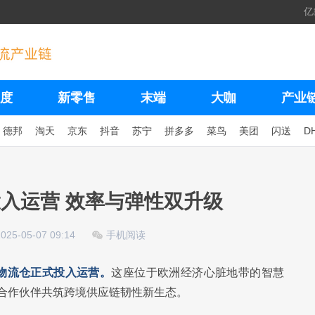
亿
度
新零售
末端
大咖
产业
德邦
淘天
京东
抖音
苏宁
拼多多
菜鸟
美团
闪送
D
入运营 效率与弹性双升级
2025-05-07 09:14
手机阅读
物流仓正式投入运营。
这座位于欧洲经济心脏地带的智慧
合作伙伴共筑跨境供应链韧性新生态。