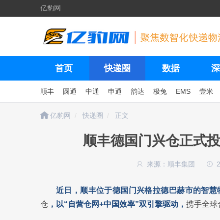
亿豹网
首页
快递圈
数据
深
顺丰
圆通
中通
申通
韵达
极兔
EMS
壹米
亿豹网
快递圈
正文
顺丰德国门兴仓正式投
来源：顺丰集团
近日，顺丰位于德国门兴格拉德巴赫市的智慧
仓
，以“自营仓网+中国效率”双引擎驱动，
携手全球