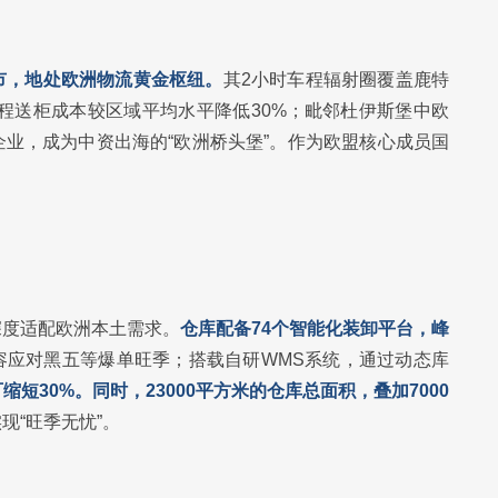
市，地处欧洲物流黄金枢纽。
其2小时车程辐射圈覆盖鹿特
程送柜成本较区域平均水平降低30%；毗邻杜伊斯堡中欧
业，成为中资出海的“欧洲桥头堡”。作为欧盟核心成员国
深度适配欧洲本土需求。
仓库配备74个智能化装卸平台，峰
容应对黑五等爆单旺季；搭载自研WMS系统，通过动态库
缩短30%。同时，23000平方米的仓库总面积，叠加7000
现“旺季无忧”。