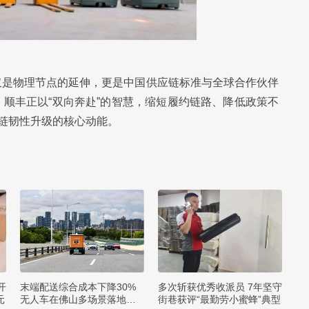
仅是物理节点的延伸，更是中国供应链标准与全球合作伙伴
顺丰正以“双向奔赴”的智慧，缩短履约链路、降低政策不
应链韧性升级的核心动能。
开
末端配送综合成本下降30%
多次斩获优秀收派员 7年坚守
元
无人车在佛山多场景落地应
街巷获评“最勤劳小蜜蜂”典型