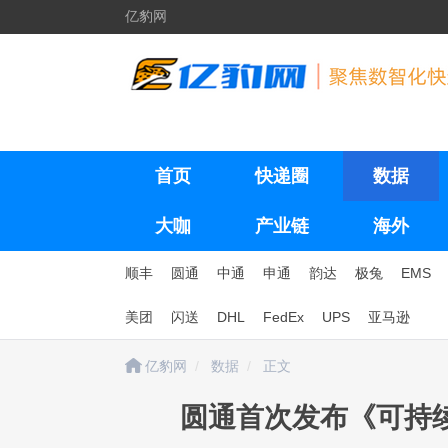
亿豹网
首页
快递圈
数据
大咖
产业链
海外
顺丰
圆通
中通
申通
韵达
极兔
EMS
美团
闪送
DHL
FedEx
UPS
亚马逊
亿豹网
数据
正文
圆通首次发布《可持续