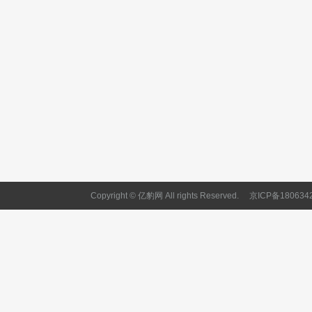
Copyright © 亿豹网 All rights Reserved.
京ICP备180634