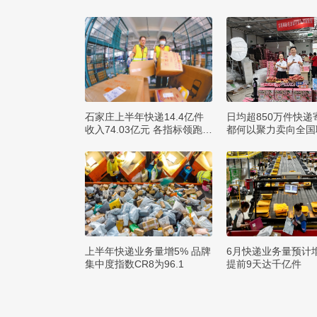
石家庄上半年快递14.4亿件
日均超850万件快递
收入74.03亿元 各指标领跑全
都何以聚力卖向全国
省
球？
上半年快递业务量增5% 品牌
6月快递业务量预计
集中度指数CR8为96.1
提前9天达千亿件