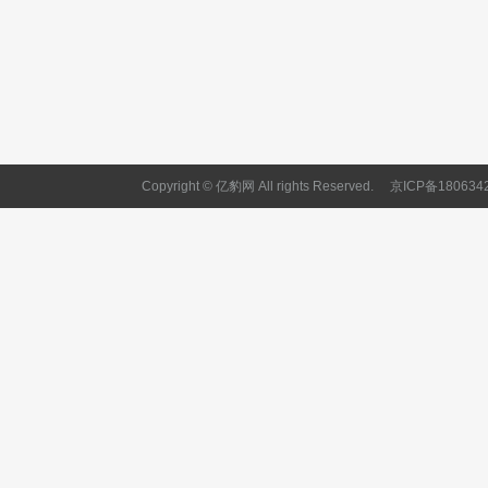
Copyright © 亿豹网 All rights Reserved.
京ICP备180634