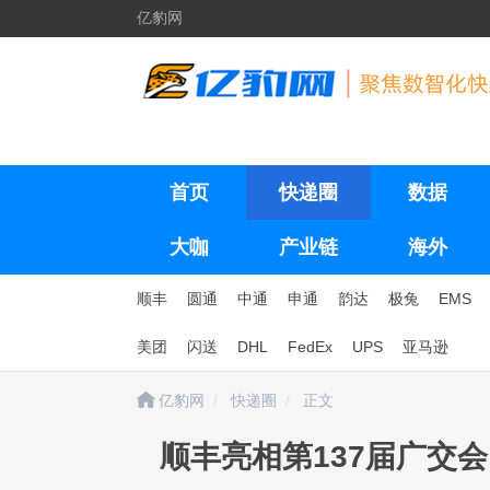
亿豹网
首页
快递圈
数据
大咖
产业链
海外
顺丰
圆通
中通
申通
韵达
极兔
EMS
美团
闪送
DHL
FedEx
UPS
亚马逊
亿豹网
快递圈
正文
顺丰亮相第137届广交会