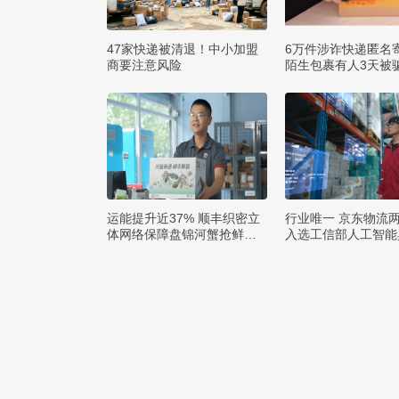
47家快递被清退！中小加盟
6万件涉诈快递匿名
商要注意风险
陌生包裹有人3天被骗
运能提升近37% 顺丰织密立
行业唯一 京东物流
体网络保障盘锦河蟹抢鲜出
入选工信部人工智能
辽
例